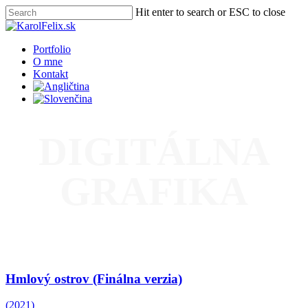
Skip
Hit enter to search or ESC to close
to
Close
main
Search
content
Menu
Portfolio
O mne
Kontakt
DIGITÁLNA
GRAFIKA
Hmlový ostrov (Finálna verzia)
(2021)