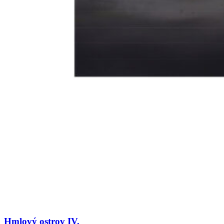
Hmlový ostrov IV.