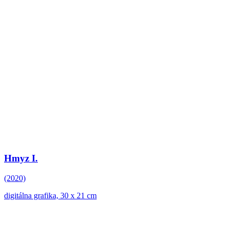
Hmyz I.
(2020)
digitálna grafika, 30 x 21 cm