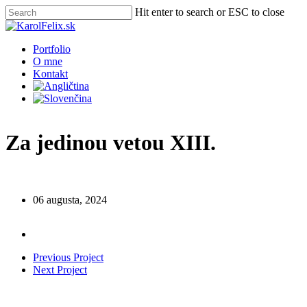
Skip
Hit enter to search or ESC to close
to
Close
main
Search
content
Menu
Portfolio
O mne
Kontakt
Za jedinou vetou XIII.
06 augusta, 2024
Previous Project
Next Project