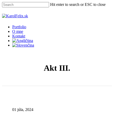
Skip
Hit enter to search or ESC to close
to
main
Close
content
Search
Menu
Portfolio
O mne
Kontakt
Akt III.
01 júla, 2024