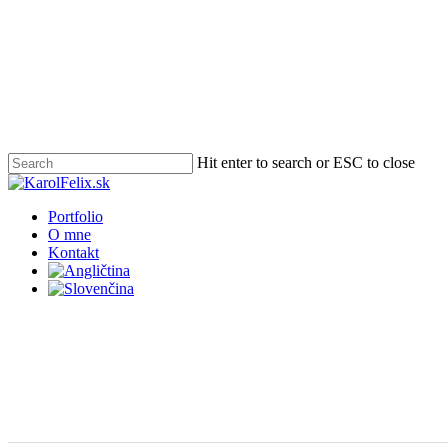
Skip
to
main
content
Hit enter to search or ESC to close
Close
Search
Menu
Portfolio
O mne
Kontakt