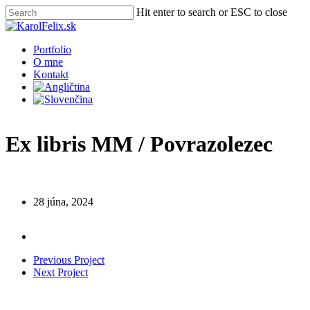
Skip
Hit enter to search or ESC to close
to
Close
main
Search
content
Menu
Portfolio
O mne
Kontakt
Ex libris MM / Povrazolezec
28 júna, 2024
Previous Project
Next Project