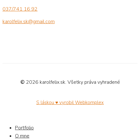
037/741 16 92
karolfelix.sk@gmail.com
©
2026
karolfelix.sk. Všetky práva vyhradené
S láskou ♥ vyrobil Webkomplex
Close
Portfolio
Menu
O mne