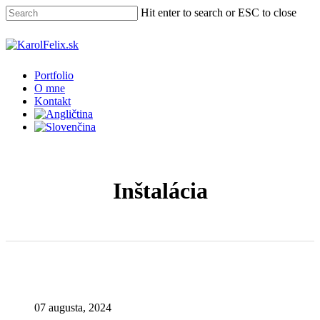
Skip
Hit enter to search or ESC to close
to
main
Close
content
Search
Menu
Portfolio
O mne
Kontakt
Inštalácia
07 augusta, 2024