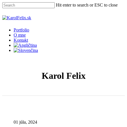
Skip
Hit enter to search or ESC to close
to
main
Close
content
Search
Menu
Portfolio
O mne
Kontakt
Karol Felix
01 júla, 2024