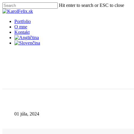
Skip
Hit enter to search or ESC to close
to
Close
main
Search
content
Menu
Portfolio
O mne
Kontakt
01 júla, 2024