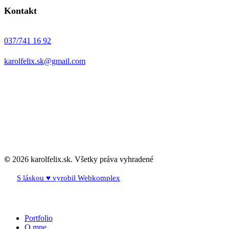
Kontakt
037/741 16 92
karolfelix.sk@gmail.com
©
2026
karolfelix.sk. Všetky práva vyhradené
S láskou ♥ vyrobil Webkomplex
Close
Portfolio
Menu
O mne