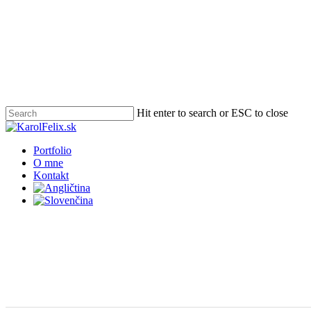
Skip
to
main
content
Hit enter to search or ESC to close
Close
Search
Menu
Portfolio
O mne
Kontakt