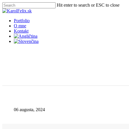
Skip
Hit enter to search or ESC to close
to
Close
main
Search
content
Menu
Portfolio
O mne
Kontakt
06 augusta, 2024