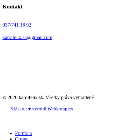
Kontakt
037/741 16 92
karolfelix.sk@gmail.com
©
2026
karolfelix.sk. Všetky práva vyhradené
S láskou ♥ vyrobil Webkomplex
Close
Portfolio
Menu
O mne