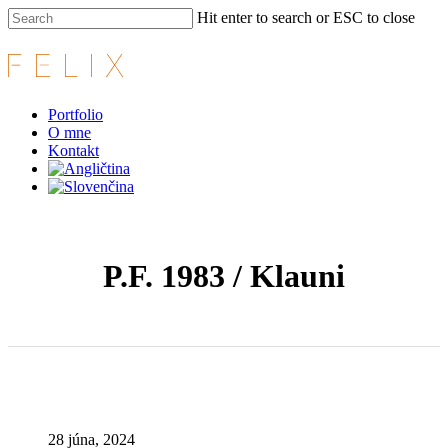
Skip
Hit enter to search or ESC to close
to
main
Close
content
Search
Menu
Portfolio
O mne
Kontakt
P.F. 1983 / Klauni
28 júna, 2024