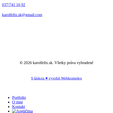
037/741 16 92
karolfelix.sk@gmail.com
©
2026
karolfelix.sk. Všetky práva vyhradené
S láskou ♥ vyrobil Webkomplex
Close
Portfolio
Menu
O mne
Kontakt