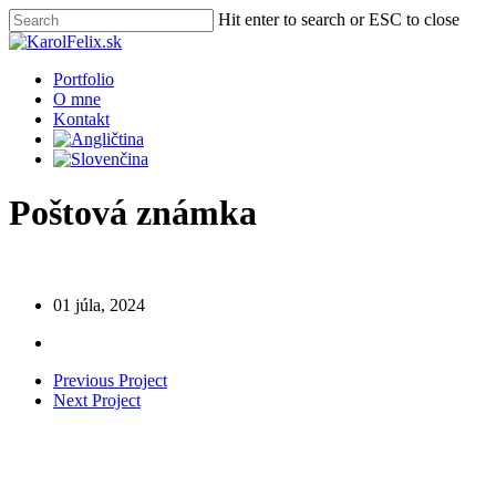
Skip
Hit enter to search or ESC to close
to
Close
main
Search
content
Menu
Portfolio
O mne
Kontakt
Poštová známka
01 júla, 2024
Previous Project
Next Project