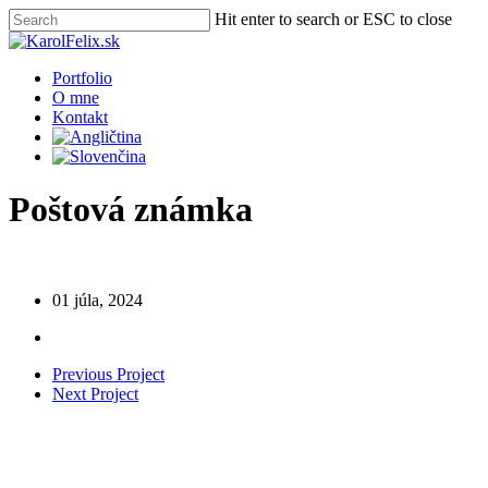
Skip
Hit enter to search or ESC to close
to
Close
main
Search
content
Menu
Portfolio
O mne
Kontakt
Poštová známka
01 júla, 2024
Previous Project
Next Project