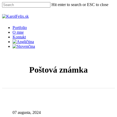
Skip
Hit enter to search or ESC to close
to
main
Close
content
Search
Menu
Portfolio
O mne
Kontakt
Poštová známka
07 augusta, 2024