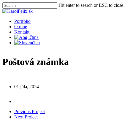
Skip
Hit enter to search or ESC to close
to
Close
main
Search
content
Menu
Portfolio
O mne
Kontakt
Poštová známka
01 júla, 2024
Previous Project
Next Project