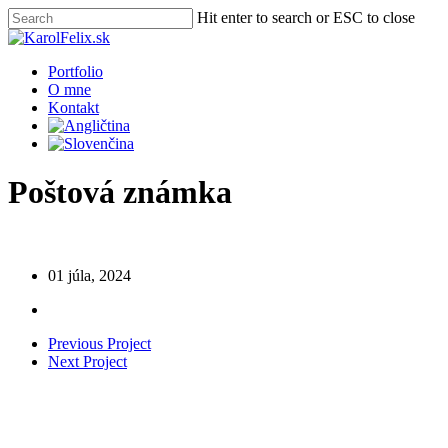
Skip
Hit enter to search or ESC to close
to
Close
main
Search
content
Menu
Portfolio
O mne
Kontakt
Poštová známka
01 júla, 2024
Previous Project
Next Project