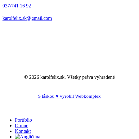
037/741 16 92
karolfelix.sk@gmail.com
©
2026
karolfelix.sk. Všetky práva vyhradené
S láskou ♥ vyrobil Webkomplex
Close
Portfolio
Menu
O mne
Kontakt