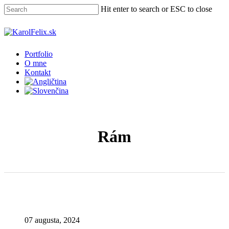
Skip
Hit enter to search or ESC to close
to
main
Close
content
Search
Menu
Portfolio
O mne
Kontakt
Rám
07 augusta, 2024