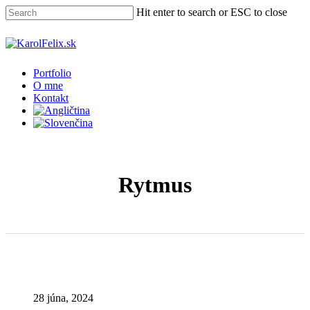
Skip
Hit enter to search or ESC to close
to
main
Close
content
Search
Menu
Portfolio
O mne
Kontakt
Rytmus
28 júna, 2024