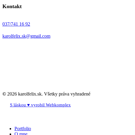
Kontakt
037/741 16 92
karolfelix.sk@gmail.com
©
2026
karolfelix.sk. Všetky práva vyhradené
S láskou ♥ vyrobil Webkomplex
Close
Portfolio
Menu
O mne