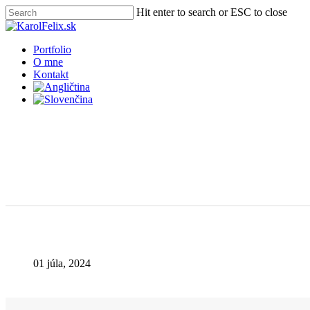
Skip
Hit enter to search or ESC to close
to
Close
main
Search
content
Menu
Portfolio
O mne
Kontakt
01 júla, 2024