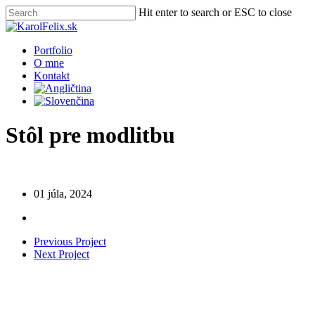
Skip
Hit enter to search or ESC to close
to
Close
main
Search
content
Menu
Portfolio
O mne
Kontakt
Stôl pre modlitbu
01 júla, 2024
Previous Project
Next Project