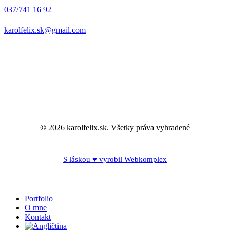
037/741 16 92
karolfelix.sk@gmail.com
©
2026
karolfelix.sk. Všetky práva vyhradené
S láskou ♥ vyrobil Webkomplex
Close
Portfolio
Menu
O mne
Kontakt