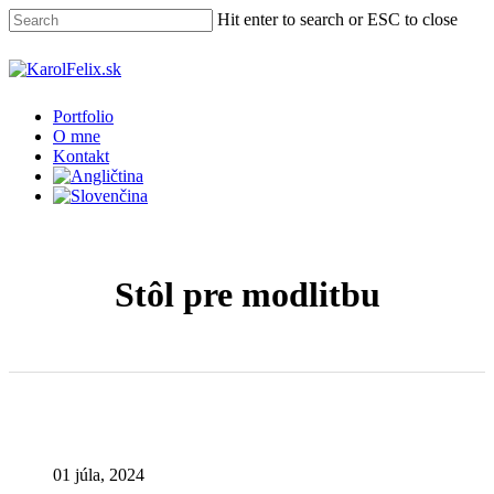
Skip
Hit enter to search or ESC to close
to
main
Close
content
Search
Menu
Portfolio
O mne
Kontakt
Stôl pre modlitbu
01 júla, 2024