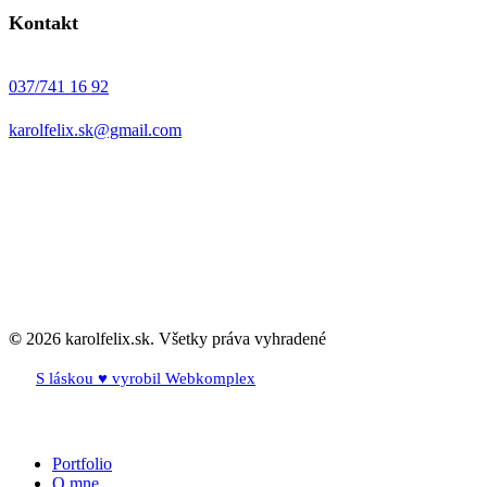
Kontakt
037/741 16 92
karolfelix.sk@gmail.com
©
2026
karolfelix.sk. Všetky práva vyhradené
S láskou ♥ vyrobil Webkomplex
Close
Portfolio
Menu
O mne