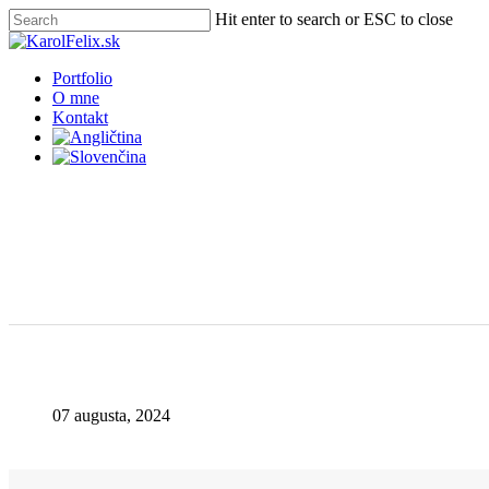
Skip
Hit enter to search or ESC to close
to
Close
main
Search
content
Menu
Portfolio
O mne
Kontakt
07 augusta, 2024