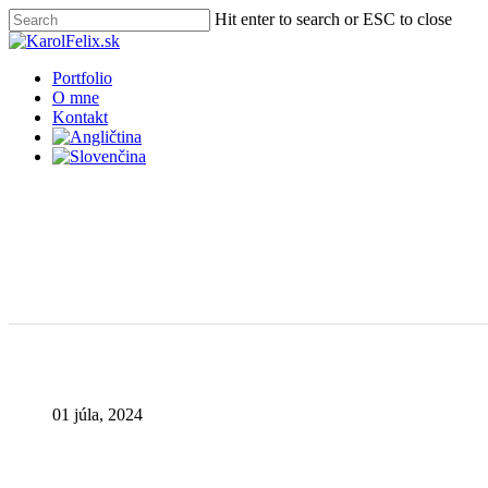
Skip
Hit enter to search or ESC to close
to
Close
main
Search
content
Menu
Portfolio
O mne
Kontakt
01 júla, 2024