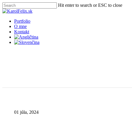
Skip
Hit enter to search or ESC to close
to
Close
main
Search
content
Menu
Portfolio
O mne
Kontakt
01 júla, 2024