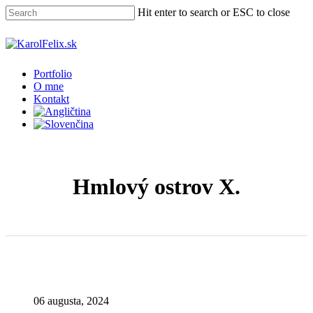
Skip
Hit enter to search or ESC to close
to
main
Close
content
Search
Menu
Portfolio
O mne
Kontakt
Hmlový ostrov X.
06 augusta, 2024