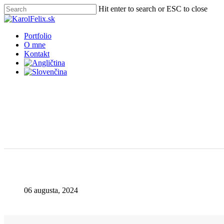
Skip
Hit enter to search or ESC to close
to
Close
main
Search
content
Menu
Portfolio
O mne
Kontakt
06 augusta, 2024