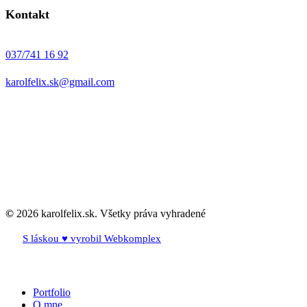
Kontakt
037/741 16 92
karolfelix.sk@gmail.com
©
2026
karolfelix.sk. Všetky práva vyhradené
S láskou ♥ vyrobil Webkomplex
Close
Portfolio
Menu
O mne