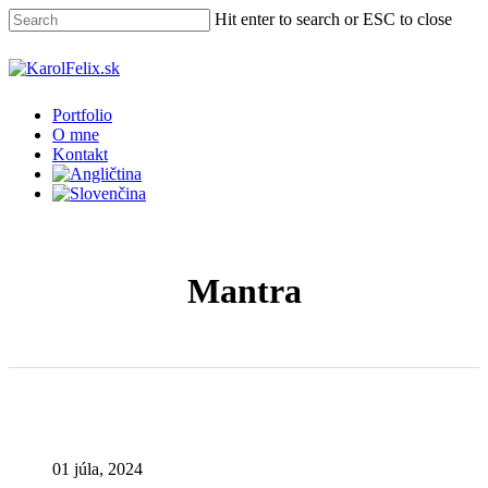
Skip
Hit enter to search or ESC to close
to
main
Close
content
Search
Menu
Portfolio
O mne
Kontakt
Mantra
01 júla, 2024