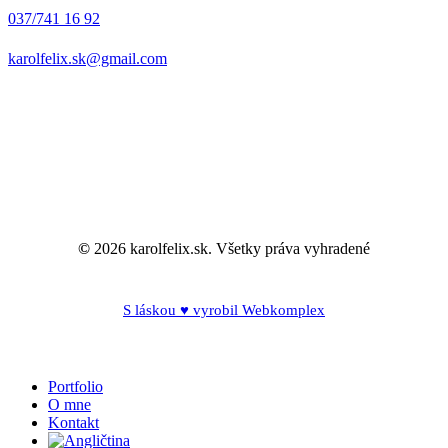
037/741 16 92
karolfelix.sk@gmail.com
©
2026
karolfelix.sk. Všetky práva vyhradené
S láskou ♥ vyrobil Webkomplex
Close
Portfolio
Menu
O mne
Kontakt