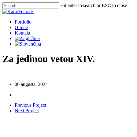
Skip
Hit enter to search or ESC to close
to
Close
main
Search
content
Menu
Portfolio
O mne
Kontakt
Za jedinou vetou XIV.
06 augusta, 2024
Previous Project
Next Project