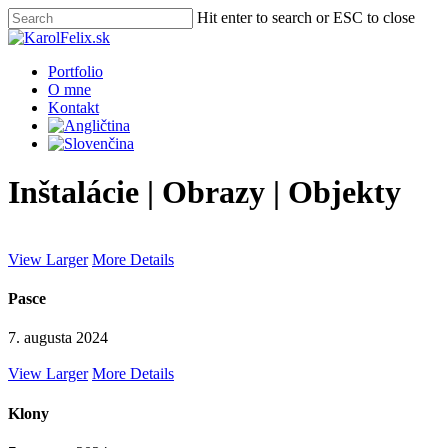
Skip
Hit enter to search or ESC to close
to
Close
main
Search
content
Menu
Portfolio
O mne
Kontakt
Inštalácie | Obrazy | Objekty
View Larger
More Details
Pasce
7. augusta 2024
View Larger
More Details
Klony